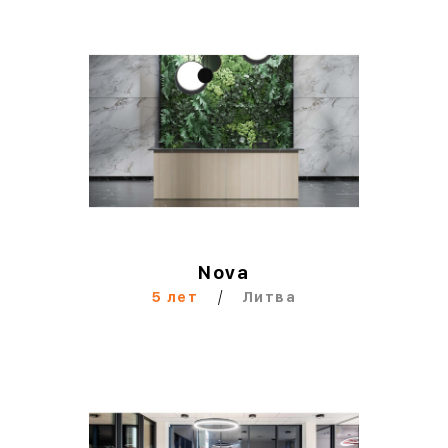
Nova
/
5 лет
Литва